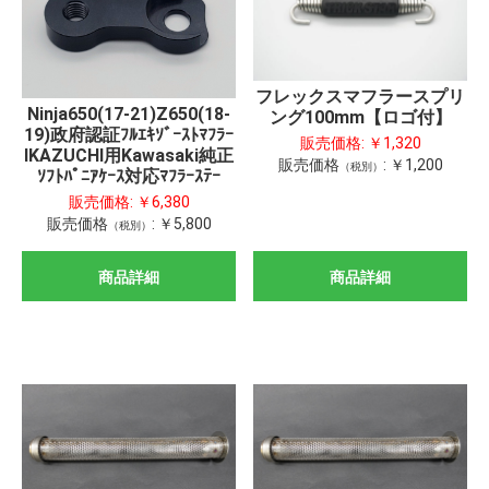
フレックスマフラースプリ
Ninja650(17-21)Z650(18-
ング100mm【ロゴ付】
19)政府認証ﾌﾙｴｷｿﾞｰｽﾄﾏﾌﾗｰ
販売価格:
￥1,320
IKAZUCHI用Kawasaki純正
販売価格
:
￥1,200
（税別）
ｿﾌﾄﾊﾟﾆｱｹｰｽ対応ﾏﾌﾗｰｽﾃｰ
販売価格:
￥6,380
販売価格
:
￥5,800
（税別）
商品詳細
商品詳細