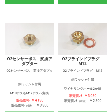
O2センサーボス 変換ア
O2ブラインドプラグ
ダプター
M12
O2センサーボス 変換アダプタ
O2ブラインドプラグ M12
ー
銅ワッシャ付属
銅ワッシャ付属
ワイヤリングホール2か所
M18ボスをM12ボスへ変換
販売価格:
￥3,080
販売価格:
￥4,180
販売価格
:
￥2,800
（税別）
販売価格
:
￥3,800
（税別）