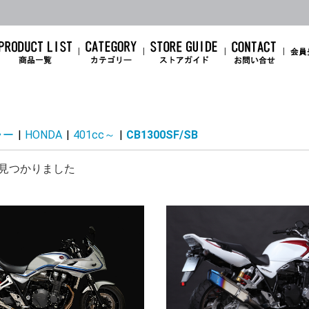
ラー
|
HONDA
|
401cc～
|
CB1300SF/SB
ZX-14R
ZZR1400
1400GTR
ZX-12R
ZRX1200DAEG
ZRX1200R/S
Ninja 1100SX
Ninja 1000SX
Ninja1000
Z1100
Z1000
Ninja H2
Ninja H2SX/SE/+
Z H2
ZX-10R/ZX-10RR
Z900RS/CAFE
Z900
Z800
GPZ900R
Z650RS
Ninja500
Ninja650/Z650
ZX-6R
Ninja 7 hybrid
Z7 hybrid
ER-6n
Ninja ZX-4RR / ZX-4R
Ninja ZX-25RR
Ninja ZX-25R
ELIMINATOR
Ninja400/Z400 (18～
Ninja250/Z250(18～
Ninja400/400R(11～
Ninja300
Ninja250/Z250 (13～
Ninja250R
Ninja250SL/Z250SL
Z250
Ninja10
Ninja10
Ninja10
Z1000(
Z1000(
Z1000(
Z1000(
Z1000(
ZX-10R(
ZX-10R(
ZX-10R(
ZX-10R(
ZX-10R(
ZX-10R(
ZX-10R(
ZX-6R（
ZX-6R(1
ZX-6R A
ZX-6R(0
ZX-6R(0
ZX-6R(0
ZX-6R(0
SE
25)
25)
17)
17)
CB1300SF/SB
HAWK11
REBEL1100
CB1000F
CBR1000RR-R
CBR1000RR
CB750 HORNET
X-ADV750
NC750X/NC750S
NC700
CBR650R
CB650R
CBR600RR
CBR400R
NX400
CB400SF
CB400SB
GB350/S
CBR250RR
CL250
Rebel250
CT125
Monkey125
GROM
CBR100
CBR100
見つかりました
YZF-R1
MT-09/ABS
MT-09 TRACER
XSR900
YZF-R7
MT-07
YZF-R6
YZF-R3
YZF-R25
MT-03
MT-25
XSR155/125
MT-15/MT-125
YZF-R15/YZF-R125
YZF-R1
X1300R
00