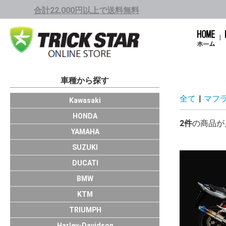
合計22,000円以上で送料無料
車種から探す
全て
|
マフ
1001cc～
751cc～1000cc
401cc～750cc
250cc～400cc
Kawasaki
1001cc～
751cc～1000cc
401cc～750cc
250cc～400cc
～249cc
HONDA
2件
の商品が
751cc～1000cc
401cc～750cc
250cc～400cc
～249cc
YAMAHA
HAYABUSA/GS
GSX-R1000/R
GSX-S1000/F
KATANA(19～)
GSX-R750
GSX-R600
GSX-R125
SUZUKI
Panigale V4
Panigale
Monster
X Diavel
SCRAMBLER11
SCRAMBLER
SuperSport
Multistrada
HyperMotard
DUCATI
S1000RR
BMW
DUKE390
DUKE200
DUKE125
KTM
TRIUMPH
Harley-Davidson