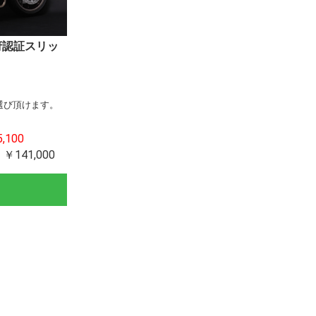
）政府認証スリッ
0DAEG
00SX
00SX
00/Z1000
2SX/SE/+
RR
-4RR / ZX-4R
ATOR
-25R
SF/SB
0RR
R
RR
F
50
125
RACER
sa/GSX1300R
00/F
25
00(19-)
50(19-)
100SX
000SX
11-)
0/Z650
9)
-4RR / ZX-4R
ATOR
(18-)
-25R
(18-)
0 ボルドール
RR
(19～)
00/F
～
1000cc
750cc
250cc
0/400(18-)
ZX-14R
ZZR1400
1400GTR
ZX-12R
ZRX1200DAEG
ZRX1200
ZRX1100
Ninja1100SX
Ninja1000SX
Ninja1000
Z1000
Versys1000
Z H2
Ninja H2R
Ninja H2
Ninja H2SX
ZX-10R
Z900RS
Z900
GPZ900R
Z800
Ninja650(17-)/Z650(17-
Z650RS
Ninja650(12-16)
ZX-6R
ER-6n
Ninja ZX-4RR / ZX-4R
Ninja400(18-)
Ninja400(14-17)
Ninja300
Ninja ZX-25R
Ninja250(18-)
Ninja250(13-17)
Z250
VERSYS-X250
Ninja250SL
Z250SL
YZF-R1/R1M
MT-09TRACER
MT-09
XSR900
MT-07
YZF-R6(08-17)
YZF-R15/YZF-R125
MT-15/MT-125
XSR155/125
YZF-R25/R3
0(19-)
19)
SE
らお選び頂けます。
,100
 ￥141,000