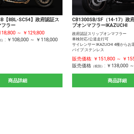
CB1300SB/SF（14-17
/SB【8BL-SC54】政府認証ス
プオンマフラーIKAZUCHI
マフラー
イプ
イプ
パーツ
1001cc～
751cc～1000cc
401cc～750cc
251cc～400cc
126cc～250cc
401cc～
125cc～400cc
401cc～
～400cc
400cc～
～400cc
ZX-14R
ZRX120
Ninja11
Ninja10
Ninja10
Z H2
Ninja H2
Ninja H
ZX-10R/
Z900RS
Z900
Z800
Z650RS
Ninja650
Z650
ZX-6R
ER-6n
Ninja ZX
ELIMIN
Ninja400
Ninja300
Ninja ZX
Ninja250
Ninja250
Z250
CB1300
CBR100
CBR400
NX400
CBR250
CB400S
REBEL2
CL250
GROM
CT125
Monkey
XSR900
MT-09T
MT-09
YZF-R25
YZF-R3
MT-25
Hayabu
GSX-S10
GSX-R1
18,800 ～ ￥129,800
SE
(18-)/Z4
(18-)/Z2
政府認証スリップオンマフラー
ダー
ガード
ダー
 モーターア
キット
ーパイプ
ト
KAWASAKI
YAMAHA
HONDA
SUZUKI
KAWASAKI
YAMAHA
HONDA
SUZUKI
DUCATI
BMW
KTM
TRIUMPH
バックステップ リペ
セットバックプレート
ブレーキホース
レバーガード
リンクキット
ハンドルアップスペー
ステムナットキット
イニシャルアジャスタ
ワイドビューミラー
Ninja 1
Ninja 1
Z H2
Ninja H2
H2SX
ZX-10R(
Z900RS
Z900
Z650RS
Ninja65
ZX-6R(1
Ninja ZX
ELIMIN
Ninja400
Ninja ZX
Ninja250
MT-09
MT-07
CB130
CBR250
KATANA
GSX-S10
1001cc
751cc～
251cc～
126cc～
401cc～
～400cc
Ninja25
Z900RS
車検対応/公道走行可
:
￥108,000 ～ ￥118,000
別）
アパーツ
サー
ー
SE
Z250/40
サイレンサー:IKAZUCHI 4種か
サブコン)
U UPDATE
セット
パイプ:ステンレス
販売価格:
￥151,800 ～ ￥155
販売価格
:
￥138,000 ～
（税別）
商品詳細
商品詳細
ア
応援セット