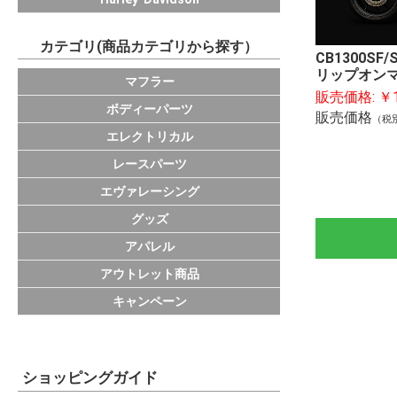
カテゴリ(商品カテゴリから探す）
CB1300SF
リップオン
KAWASAKI
HONDA
YAMAHA
SUZUKI
DUCATI
IKAZUCHI
サイレンサー
スリップオンパ
エキゾーストパ
その他マフラー
マフラー
販売価格:
￥1
フレームスライ
ラジエターコア
バックステップ
ビレットパーツ
アクスルスライ
エンジンカバー
フェンダーレス
チタンラジエタ
スプリング
ISAスプロケッ
外装
汎用パーツ
ボディーパーツ
販売価格
（税
ーマー
ラピッドバイク(
TRICKSTAR EC
PPS
エレクトリカル
PROGRAM
レースパーツ
エヴァレーシング
フロアマット
ステッカー
グッズ
バッグ
グローブ
カジュアルウェ
キャップ
応援グッズ
小物
アパレル
アウトレット商品
ライトカスタム
キャンペーン
ショッピングガイド