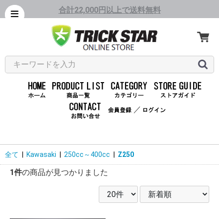
合計22,000円以上で送料無料
／
全て
|
Kawasaki
|
250cc～400cc
|
Z250
1件
の商品が見つかりました