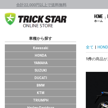
合計22,000円以上で送料無料
車種から探す
全て
|
HOND
1001cc～
751cc～1000cc
401cc～750cc
250cc～400cc
Kawasaki
1001cc～
751cc～1000cc
401cc～750cc
250cc～400cc
～249cc
HONDA
1件
の商品が
751cc～1000cc
401cc～750cc
250cc～400cc
～249cc
YAMAHA
HAYABUSA/GS
GSX-R1000/R
GSX-S1000/F
KATANA(19～)
GSX-R750
GSX-R600
GSX-R125
SUZUKI
Panigale V4
Panigale
Monster
X Diavel
SCRAMBLER11
SCRAMBLER
SuperSport
Multistrada
HyperMotard
DUCATI
S1000RR
BMW
DUKE390
DUKE200
DUKE125
KTM
TRIUMPH
Harley-Davidson