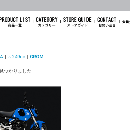
A
|
～249cc
|
GROM
ZX-14R
ZZR1400
1400GTR
ZX-12R
ZRX1200DAEG
ZRX1200R/S
Ninja 1100SX
Ninja 1000SX
Ninja1000
Z1100
Z1000
Ninja H2
Ninja H2SX/SE/+
Z H2
ZX-10R/ZX-10RR
Z900RS/CAFE
Z900
Z800
GPZ900R
Z650RS
Ninja500
Ninja650/Z650
ZX-6R
Ninja 7 hybrid
Z7 hybrid
ER-6n
Ninja ZX-4RR / ZX-4R
Ninja ZX-25RR
Ninja ZX-25R
ELIMINATOR
Ninja400/Z400 (18～
Ninja250/Z250(18～
Ninja400/400R(11～
Ninja300
Ninja250/Z250 (13～
Ninja250R
Ninja250SL/Z250SL
Z250
Ninja10
Ninja10
Ninja10
Z1000(
Z1000(
Z1000(
Z1000(
Z1000(
ZX-10R(
ZX-10R(
ZX-10R(
ZX-10R(
ZX-10R(
ZX-10R(
ZX-10R(
ZX-6R（
ZX-6R(1
ZX-6R A
ZX-6R(0
ZX-6R(0
ZX-6R(0
ZX-6R(0
SE
25)
25)
17)
17)
CB1300SF/SB
HAWK11
REBEL1100
CB1000F
CBR1000RR-R
CBR1000RR
CB750 HORNET
X-ADV750
NC750X/NC750S
NC700
CBR650R
CB650R
CBR600RR
CBR400R
NX400
CB400SF
CB400SB
GB350/S
CBR250RR
CL250
Rebel250
CT125
Monkey125
GROM
CBR100
CBR100
見つかりました
YZF-R1
MT-09/ABS
MT-09 TRACER
XSR900
YZF-R7
MT-07
YZF-R6
YZF-R3
YZF-R25
MT-03
MT-25
XSR155/125
MT-15/MT-125
YZF-R15/YZF-R125
YZF-R1
X1300R
00