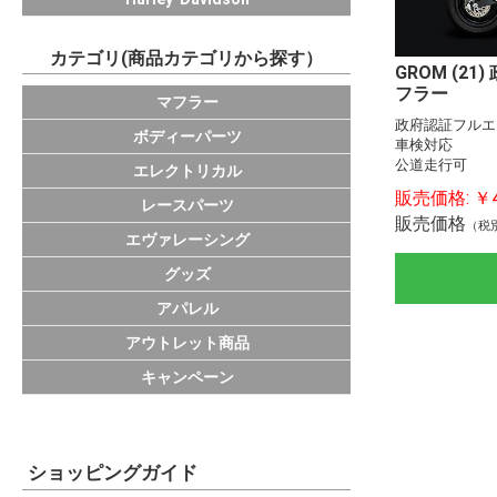
カテゴリ(商品カテゴリから探す）
GROM (2
フラー
KAWASAKI
HONDA
YAMAHA
SUZUKI
DUCATI
IKAZUCHI
サイレンサー
スリップオンパ
エキゾーストパ
その他マフラー
マフラー
政府認証フルエ
フレームスライ
ラジエターコア
バックステップ
ビレットパーツ
アクスルスライ
エンジンカバー
フェンダーレス
チタンラジエタ
スプリング
ISAスプロケッ
外装
汎用パーツ
ボディーパーツ
車検対応
ーマー
公道走行可
ラピッドバイク(
TRICKSTAR EC
PPS
エレクトリカル
PROGRAM
販売価格:
￥4
レースパーツ
販売価格
（税
エヴァレーシング
フロアマット
ステッカー
グッズ
バッグ
グローブ
カジュアルウェ
キャップ
応援グッズ
小物
アパレル
アウトレット商品
ライトカスタム
キャンペーン
ショッピングガイド