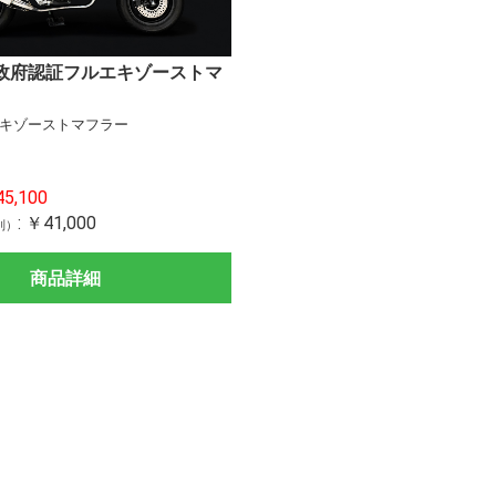
1) 政府認証フルエキゾーストマ
イプ
イプ
パーツ
1001cc～
751cc～1000cc
401cc～750cc
251cc～400cc
126cc～250cc
401cc～
125cc～400cc
401cc～
～400cc
400cc～
～400cc
ZX-14R
ZRX120
Ninja11
Ninja10
Ninja10
Z H2
Ninja H2
Ninja H
ZX-10R/
Z900RS
Z900
Z800
Z650RS
Ninja650
Z650
ZX-6R
ER-6n
Ninja ZX
ELIMIN
Ninja400
Ninja300
Ninja ZX
Ninja250
Ninja250
Z250
CB1300
CBR100
CBR400
NX400
CBR250
CB400S
REBEL2
CL250
GROM
CT125
Monkey
XSR900
MT-09T
MT-09
YZF-R25
YZF-R3
MT-25
Hayabu
GSX-S10
GSX-R1
SE
(18-)/Z4
(18-)/Z2
キゾーストマフラー
ダー
ガード
ダー
 モーターア
キット
ーパイプ
ト
KAWASAKI
YAMAHA
HONDA
SUZUKI
KAWASAKI
YAMAHA
HONDA
SUZUKI
DUCATI
BMW
KTM
TRIUMPH
バックステップ リペ
セットバックプレート
ブレーキホース
レバーガード
リンクキット
ハンドルアップスペー
ステムナットキット
イニシャルアジャスタ
ワイドビューミラー
Ninja 1
Ninja 1
Z H2
Ninja H2
H2SX
ZX-10R(
Z900RS
Z900
Z650RS
Ninja65
ZX-6R(1
Ninja ZX
ELIMIN
Ninja400
Ninja ZX
Ninja250
MT-09
MT-07
CB130
CBR250
KATANA
GSX-S10
1001cc
751cc～
251cc～
126cc～
401cc～
～400cc
Ninja25
Z900RS
アパーツ
サー
ー
SE
Z250/40
サブコン)
U UPDATE
セット
5,100
:
￥41,000
別）
商品詳細
ア
応援セット