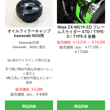
Ninja ZX-6R(19-22) フレー
オイルフィラーキャップ
ムスライダー STD / TYPE-
kawasaki M30用
D / TYPE-E 各種
販売価格:
￥12,210 ～ ￥19,250
Kawasaki汎用
販売価格
:
￥11,100 ～
Kawasaki M30に適合
（税別）
￥17,500
8か所のワイヤリング用の穴あ
り。
手で開け閉め可能な外側ローレッ
ト加工と
6角工具にて操作可能なセンター
形状
販売価格:
￥5,280
販売価格
:
￥4,800
（税別）
商品詳細
商品詳細