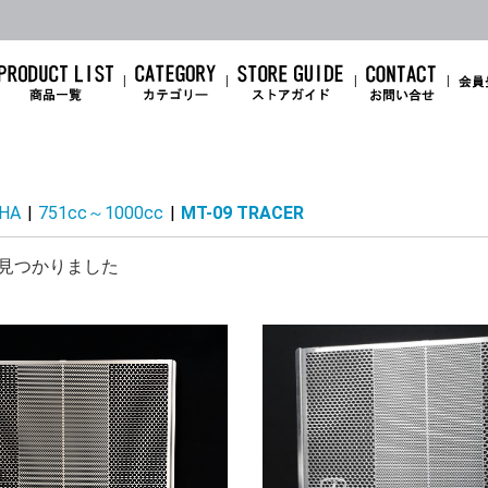
HA
|
751cc～1000cc
|
MT-09 TRACER
ZX-14R
ZZR1400
1400GTR
ZX-12R
ZRX1200DAEG
ZRX1200R/S
Ninja 1100SX
Ninja 1000SX
Ninja1000
Z1100
Z1000
Ninja H2
Ninja H2SX/SE/+
Z H2
ZX-10R/ZX-10RR
Z900RS/CAFE
Z900
Z800
GPZ900R
Z650RS
Ninja500
Ninja650/Z650
ZX-6R
Ninja 7 hybrid
Z7 hybrid
ER-6n
Ninja ZX-4RR / ZX-4R
Ninja ZX-25RR
Ninja ZX-25R
ELIMINATOR
Ninja400/Z400 (18～
Ninja250/Z250(18～
Ninja400/400R(11～
Ninja300
Ninja250/Z250 (13～
Ninja250R
Ninja250SL/Z250SL
Z250
Ninja10
Ninja10
Ninja10
Z1000(
Z1000(
Z1000(
Z1000(
Z1000(
ZX-10R(
ZX-10R(
ZX-10R(
ZX-10R(
ZX-10R(
ZX-10R(
ZX-10R(
ZX-6R（
ZX-6R(1
ZX-6R A
ZX-6R(0
ZX-6R(0
ZX-6R(0
ZX-6R(0
SE
25)
25)
17)
17)
CB1300SF/SB
HAWK11
REBEL1100
CB1000F
CBR1000RR-R
CBR1000RR
CB750 HORNET
X-ADV750
NC750X/NC750S
NC700
CBR650R
CB650R
CBR600RR
CBR400R
NX400
CB400SF
CB400SB
GB350/S
CBR250RR
CL250
Rebel250
CT125
Monkey125
GROM
CBR100
CBR100
見つかりました
YZF-R1
MT-09/ABS
MT-09 TRACER
XSR900
YZF-R7
MT-07
YZF-R6
YZF-R3
YZF-R25
MT-03
MT-25
XSR155/125
MT-15/MT-125
YZF-R15/YZF-R125
YZF-R1
X1300R
00