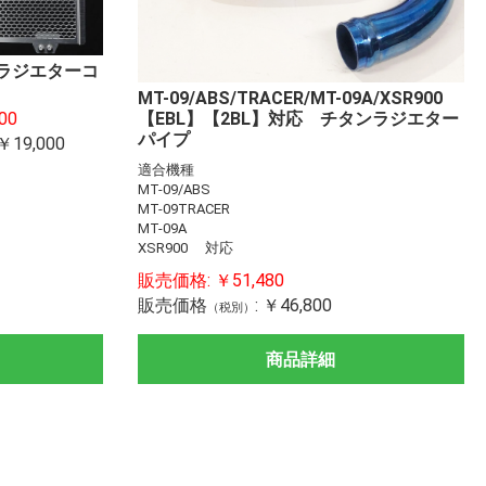
R ラジエターコ
MT-09/ABS/TRACER/MT-09A/XSR900
0DAEG
00SX
00SX
00/Z1000
2SX/SE/+
RR
-4RR / ZX-4R
ATOR
-25R
SF/SB
0RR
R
RR
F
50
125
RACER
sa/GSX1300R
00/F
25
【EBL】【2BL】対応 チタンラジエター
00
00(19-)
50(19-)
100SX
000SX
11-)
0/Z650
9)
-4RR / ZX-4R
ATOR
(18-)
-25R
(18-)
0 ボルドール
RR
(19～)
00/F
～
1000cc
750cc
250cc
0/400(18-)
ZX-14R
ZZR1400
1400GTR
ZX-12R
ZRX1200DAEG
ZRX1200
ZRX1100
Ninja1100SX
Ninja1000SX
Ninja1000
Z1000
Versys1000
Z H2
Ninja H2R
Ninja H2
Ninja H2SX
ZX-10R
Z900RS
Z900
GPZ900R
Z800
Ninja650(17-)/Z650(17-
Z650RS
Ninja650(12-16)
ZX-6R
ER-6n
Ninja ZX-4RR / ZX-4R
Ninja400(18-)
Ninja400(14-17)
Ninja300
Ninja ZX-25R
Ninja250(18-)
Ninja250(13-17)
Z250
VERSYS-X250
Ninja250SL
Z250SL
YZF-R1/R1M
MT-09TRACER
MT-09
XSR900
MT-07
YZF-R6(08-17)
YZF-R15/YZF-R125
MT-15/MT-125
XSR155/125
YZF-R25/R3
パイプ
￥19,000
0(19-)
19)
SE
適合機種
MT-09/ABS
MT-09TRACER
MT-09A
XSR900 対応
販売価格:
￥51,480
販売価格
:
￥46,800
（税別）
商品詳細