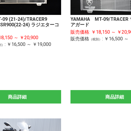
YAMAHA MT-09/TRACE
09 (21-24)/TRACER9
アガード
/XSR900(22-24) ラジエターコ
イプ
イプ
パーツ
1001cc～
751cc～1000cc
401cc～750cc
251cc～400cc
126cc～250cc
401cc～
125cc～400cc
401cc～
～400cc
400cc～
～400cc
ZX-14R
ZRX120
Ninja11
Ninja10
Ninja10
Z H2
Ninja H2
Ninja H
ZX-10R/
Z900RS
Z900
Z800
Z650RS
Ninja650
Z650
ZX-6R
ER-6n
Ninja ZX
ELIMIN
Ninja400
Ninja300
Ninja ZX
Ninja250
Ninja250
Z250
CB1300
CBR100
CBR400
NX400
CBR250
CB400S
REBEL2
CL250
GROM
CT125
Monkey
XSR900
MT-09T
MT-09
YZF-R25
YZF-R3
MT-25
Hayabu
GSX-S10
GSX-R1
販売価格:
￥18,150 ～ ￥20,9
SE
(18-)/Z4
(18-)/Z2
ダー
ガード
ダー
 モーターア
キット
ーパイプ
ト
KAWASAKI
YAMAHA
HONDA
SUZUKI
KAWASAKI
YAMAHA
HONDA
SUZUKI
DUCATI
BMW
KTM
TRIUMPH
バックステップ リペ
セットバックプレート
ブレーキホース
レバーガード
リンクキット
ハンドルアップスペー
ステムナットキット
イニシャルアジャスタ
ワイドビューミラー
Ninja 1
Ninja 1
Z H2
Ninja H2
H2SX
ZX-10R(
Z900RS
Z900
Z650RS
Ninja65
ZX-6R(1
Ninja ZX
ELIMIN
Ninja400
Ninja ZX
Ninja250
MT-09
MT-07
CB130
CBR250
KATANA
GSX-S10
1001cc
751cc～
251cc～
126cc～
401cc～
～400cc
Ninja25
Z900RS
8,150 ～ ￥20,900
販売価格
:
￥16,500 ～ 
（税別）
アパーツ
サー
ー
SE
Z250/40
:
￥16,500 ～ ￥19,000
サブコン)
U UPDATE
セット
別）
ア
商品詳細
商品詳細
応援セット