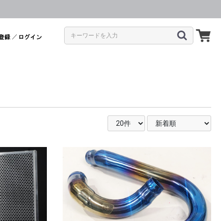
／
00(17～)
00(14〜16)
00(11〜13)
17～)
14〜16)
10〜13)
07〜09)
03〜06)
21～24)
19～20)
16〜18)
11〜15)
08〜10)
06〜07)
04〜05)
24）
9～23)
BS (13〜16)
5〜06)
7〜08)
9〜12)
3〜04)
0RR(17～19)
0RR(08〜16)
/R1M(15〜)