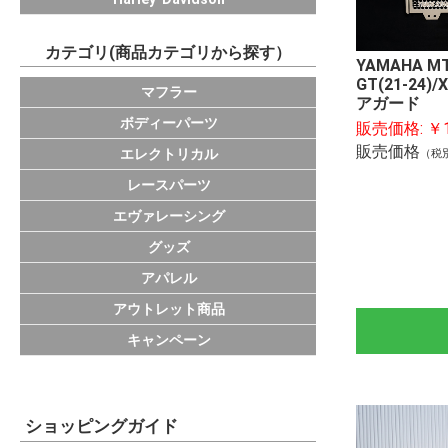
カテゴリ(商品カテゴリから探す）
YAMAHA MT-
GT(21-24)
KAWASAKI
HONDA
YAMAHA
SUZUKI
DUCATI
IKAZUCHI
サイレンサー
スリップオンパ
エキゾーストパ
その他マフラー
マフラー
アガード
フレームスライ
ラジエターコア
バックステップ
ビレットパーツ
アクスルスライ
エンジンカバー
フェンダーレス
チタンラジエタ
スプリング
ISAスプロケッ
外装
汎用パーツ
ボディーパーツ
販売価格:
￥1
ーマー
販売価格
ラピッドバイク(
TRICKSTAR EC
PPS
エレクトリカル
（税
PROGRAM
レースパーツ
エヴァレーシング
フロアマット
ステッカー
グッズ
バッグ
グローブ
カジュアルウェ
キャップ
応援グッズ
小物
アパレル
アウトレット商品
ライトカスタム
キャンペーン
ショッピングガイド