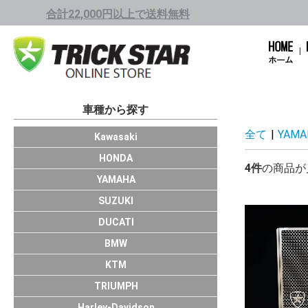
合計22,000円以上で送料無料
車種から探す
全て
|
YAMA
1001cc～
751cc～1000cc
401cc～750cc
250cc～400cc
Kawasaki
1001cc～
751cc～1000cc
401cc～750cc
250cc～400cc
～249cc
HONDA
4件
の商品が
751cc～1000cc
401cc～750cc
250cc～400cc
～249cc
YAMAHA
HAYABUSA/GS
GSX-R1000/R
GSX-S1000/F
KATANA(19～)
GSX-R750
GSX-R600
GSX-R125
SUZUKI
Panigale V4
Panigale
Monster
X Diavel
SCRAMBLER11
SCRAMBLER
SuperSport
Multistrada
HyperMotard
DUCATI
S1000RR
BMW
DUKE390
DUKE200
DUKE125
KTM
TRIUMPH
Harley-Davidson