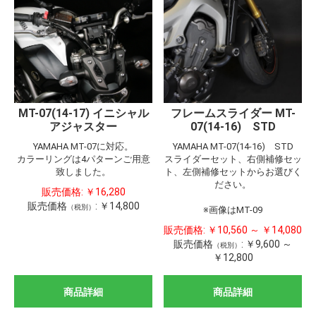
フレームスライダー MT-
MT-07(14-17) イニシャル
07(14-16) STD
アジャスター
YAMAHA MT-07(14-16) STD
YAMAHA MT-07に対応。
スライダーセット、右側補修セッ
カラーリングは4パターンご用意
ト、左側補修セットからお選びく
致しました。
ださい。
販売価格:
￥16,280
販売価格
:
￥14,800
（税別）
※画像はMT-09
販売価格:
￥10,560 ～ ￥14,080
販売価格
:
￥9,600 ～
（税別）
￥12,800
商品詳細
商品詳細