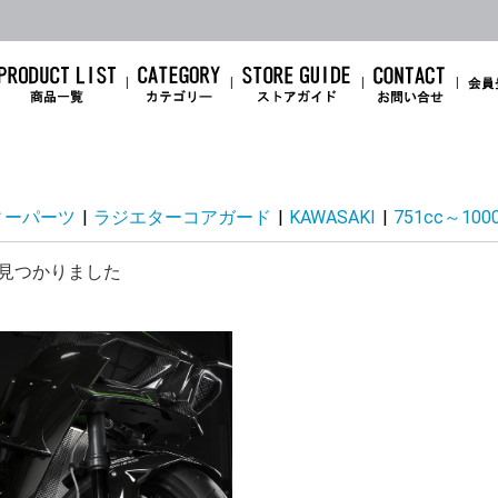
ィーパーツ
|
ラジエターコアガード
|
KAWASAKI
|
751cc～100
ZX-14R
ZZR1400
1400GTR
ZX-12R
ZRX1200DAEG
ZRX1200R/S
Ninja 1100SX
Ninja 1000SX
Ninja1000
Z1100
Z1000
Ninja H2
Ninja H2SX/SE/+
Z H2
ZX-10R/ZX-10RR
Z900RS/CAFE
Z900
Z800
GPZ900R
Z650RS
Ninja500
Ninja650/Z650
ZX-6R
Ninja 7 hybrid
Z7 hybrid
ER-6n
Ninja ZX-4RR / ZX-4R
Ninja ZX-25RR
Ninja ZX-25R
ELIMINATOR
Ninja400/Z400 (18～
Ninja250/Z250(18～
Ninja400/400R(11～
Ninja300
Ninja250/Z250 (13～
Ninja250R
Ninja250SL/Z250SL
Z250
Ninja10
Ninja10
Ninja10
Z1000(
Z1000(
Z1000(
Z1000(
Z1000(
ZX-10R(
ZX-10R(
ZX-10R(
ZX-10R(
ZX-10R(
ZX-10R(
ZX-10R(
ZX-6R（
ZX-6R(1
ZX-6R A
ZX-6R(0
ZX-6R(0
ZX-6R(0
ZX-6R(0
SE
25)
25)
17)
17)
CB1300SF/SB
HAWK11
REBEL1100
CB1000F
CBR1000RR-R
CBR1000RR
CB750 HORNET
X-ADV750
NC750X/NC750S
NC700
CBR650R
CB650R
CBR600RR
CBR400R
NX400
CB400SF
CB400SB
GB350/S
CBR250RR
CL250
Rebel250
CT125
Monkey125
GROM
CBR100
CBR100
見つかりました
YZF-R1
MT-09/ABS
MT-09 TRACER
XSR900
YZF-R7
MT-07
YZF-R6
YZF-R3
YZF-R25
MT-03
MT-25
XSR155/125
MT-15/MT-125
YZF-R15/YZF-R125
YZF-R1
X1300R
00