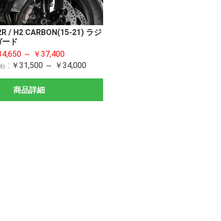
H2R / H2 CARBON(15-21) ラジ
ガード
イプ
イプ
パーツ
1001cc～
751cc～1000cc
401cc～750cc
251cc～400cc
126cc～250cc
401cc～
125cc～400cc
401cc～
～400cc
400cc～
～400cc
ZX-14R
ZRX120
Ninja11
Ninja10
Ninja10
Z H2
Ninja H2
Ninja H
ZX-10R/
Z900RS
Z900
Z800
Z650RS
Ninja650
Z650
ZX-6R
ER-6n
Ninja ZX
ELIMIN
Ninja400
Ninja300
Ninja ZX
Ninja250
Ninja250
Z250
CB1300
CBR100
CBR400
NX400
CBR250
CB400S
REBEL2
CL250
GROM
CT125
Monkey
XSR900
MT-09T
MT-09
YZF-R25
YZF-R3
MT-25
Hayabu
GSX-S10
GSX-R1
4,650 ～ ￥37,400
SE
(18-)/Z4
(18-)/Z2
ダー
ガード
ダー
 モーターア
キット
ーパイプ
ト
KAWASAKI
YAMAHA
HONDA
SUZUKI
KAWASAKI
YAMAHA
HONDA
SUZUKI
DUCATI
BMW
KTM
TRIUMPH
バックステップ リペ
セットバックプレート
ブレーキホース
レバーガード
リンクキット
ハンドルアップスペー
ステムナットキット
イニシャルアジャスタ
ワイドビューミラー
Ninja 1
Ninja 1
Z H2
Ninja H2
H2SX
ZX-10R(
Z900RS
Z900
Z650RS
Ninja65
ZX-6R(1
Ninja ZX
ELIMIN
Ninja400
Ninja ZX
Ninja250
MT-09
MT-07
CB130
CBR250
KATANA
GSX-S10
1001cc
751cc～
251cc～
126cc～
401cc～
～400cc
Ninja25
Z900RS
:
￥31,500 ～ ￥34,000
別）
アパーツ
サー
ー
SE
Z250/40
サブコン)
U UPDATE
セット
商品詳細
ア
応援セット