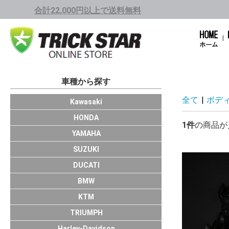
合計22,000円以上で送料無料
車種から探す
全て
|
ボデ
1001cc～
751cc～1000cc
401cc～750cc
250cc～400cc
Kawasaki
1001cc～
751cc～1000cc
401cc～750cc
250cc～400cc
～249cc
HONDA
1件
の商品が
751cc～1000cc
401cc～750cc
250cc～400cc
～249cc
YAMAHA
HAYABUSA/GS
GSX-R1000/R
GSX-S1000/F
KATANA(19～)
GSX-R750
GSX-R600
GSX-R125
SUZUKI
Panigale V4
Panigale
Monster
X Diavel
SCRAMBLER11
SCRAMBLER
SuperSport
Multistrada
HyperMotard
DUCATI
S1000RR
BMW
DUKE390
DUKE200
DUKE125
KTM
TRIUMPH
Harley-Davidson