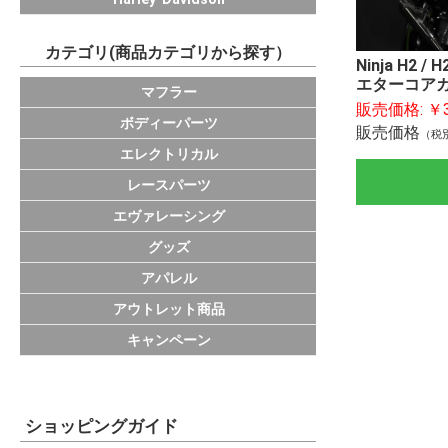
カテゴリ(商品カテゴリから探す）
Ninja H2 / 
エターコア
KAWASAKI
HONDA
YAMAHA
SUZUKI
DUCATI
IKAZUCHI
サイレンサー
スリップオンパ
エキゾーストパ
その他マフラー
マフラー
販売価格:
￥3
フレームスライ
ラジエターコア
バックステップ
ビレットパーツ
アクスルスライ
エンジンカバー
フェンダーレス
チタンラジエタ
スプリング
ISAスプロケッ
外装
汎用パーツ
ボディーパーツ
販売価格
（税
ーマー
ラピッドバイク(
TRICKSTAR EC
PPS
エレクトリカル
PROGRAM
レースパーツ
エヴァレーシング
フロアマット
ステッカー
グッズ
バッグ
グローブ
カジュアルウェ
キャップ
応援グッズ
小物
アパレル
アウトレット商品
ライトカスタム
キャンペーン
ショッピングガイド