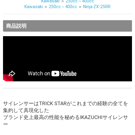
Kawasaki
＞
250cc～400cc
Kawasaki
＞
250cc～400cc
＞
Ninja ZX-25RR
商品説明
サイレンサーはTRICK STARがこれまでの経験の全てを
集約して具現化した
ブランド史上最高の性能を秘めるIKAZUCHIサイレンサ
ー