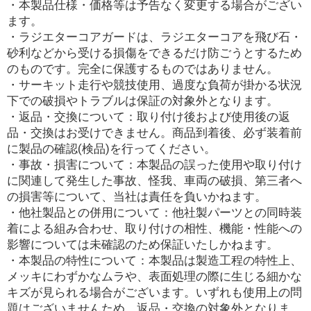
・本製品仕様・価格等は予告なく変更する場合がござい
ます。
・ラジエターコアガードは、ラジエターコアを飛び石・
砂利などから受ける損傷をできるだけ防ごうとするため
のものです。完全に保護するものではありません。
・サーキット走行や競技使用、過度な負荷が掛かる状況
下での破損やトラブルは保証の対象外となります。
・返品・交換について：取り付け後および使用後の返
品・交換はお受けできません。商品到着後、必ず装着前
に製品の確認(検品)を行ってください。
・事故・損害について：本製品の誤った使用や取り付け
に関連して発生した事故、怪我、車両の破損、第三者へ
の損害等について、当社は責任を負いかねます。
・他社製品との併用について：他社製パーツとの同時装
着による組み合わせ、取り付けの相性、機能・性能への
影響については未確認のため保証いたしかねます。
・本製品の特性について：本製品は製造工程の特性上、
メッキにわずかなムラや、表面処理の際に生じる細かな
キズが見られる場合がございます。いずれも使用上の問
題はございませんため、返品・交換の対象外となりま