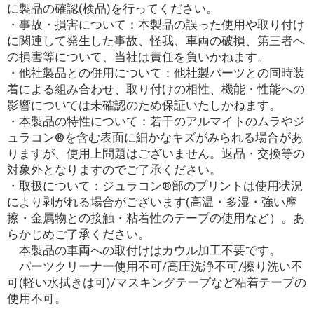
に製品の確認(検品)を行ってください。
・事故・損害について：本製品の誤った使用や取り付け
に関連して発生した事故、怪我、車両の破損、第三者へ
の損害等について、当社は責任を負いかねます。
・他社製品との併用について：他社製パーツとの同時装
着による組み合わせ、取り付けの相性、機能・性能への
影響については未確認のため保証いたしかねます。
・本製品の特性について：若干のアルマイトのムラやジ
ュラコン®を含む表面に細かなキズがみられる場合があ
りますが、使用上問題はございません。返品・交換等の
対象外となりますのでご了承ください。
・取扱について：ジュラコン®部のプリントは使用状況
により剥がれる場合がございます(高温・多湿・強い摩
擦・金属物との接触・粘着性のテープの使用など）。あ
らかじめご了承ください。
本製品の車両への取付けはカウル加工不要です。
パーツクリーナー使用不可/高圧洗浄不可/擦り洗い不
可(軽い水拭きは可)/マスキングテープなど粘着テープの
使用不可。