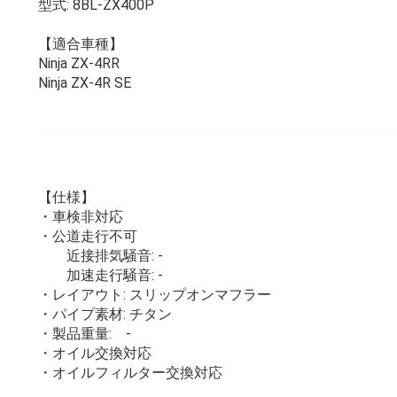
型式: 8BL-ZX400P
【適合車種】
Ninja ZX-4RR
Ninja ZX-4R SE
【仕様】
・車検非対応
・公道走行不可
近接排気騒音: -
加速走行騒音: -
・レイアウト: スリップオンマフラー
・パイプ素材: チタン
・製品重量: -
・オイル交換対応
・オイルフィルター交換対応