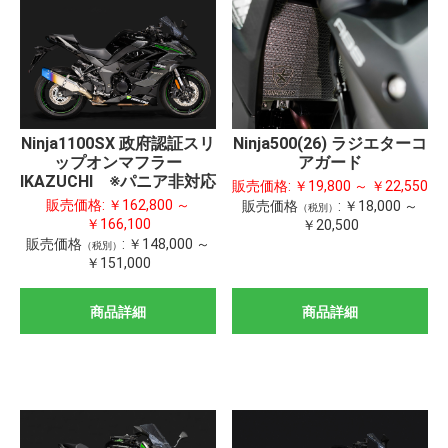
Ninja1100SX 政府認証スリ
Ninja500(26) ラジエターコ
ップオンマフラー
アガード
IKAZUCHI ※パニア非対応
販売価格:
￥19,800 ～ ￥22,550
販売価格:
￥162,800 ～
販売価格
:
￥18,000 ～
（税別）
￥166,100
￥20,500
販売価格
:
￥148,000 ～
（税別）
￥151,000
商品詳細
商品詳細