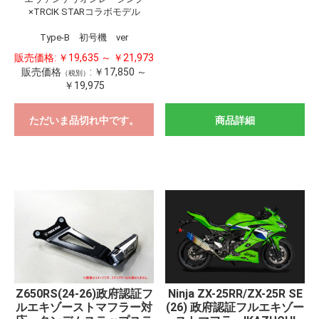
×TRCIK STARコラボモデル
Type-B 初号機 ver
販売価格:
￥19,635 ～ ￥21,973
販売価格
:
￥17,850 ～
（税別）
￥19,975
ただいま品切れ中です。
商品詳細
Z650RS(24-26)政府認証フ
Ninja ZX-25RR/ZX-25R SE
ルエキゾーストマフラー対
(26) 政府認証フルエキゾー