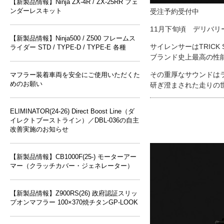
【新製品情報】Ninja ZX-4R / ZX-25RR フェ
ンダーレスキット
受注予約受付中
11月下旬頃 デリバリ
【新製品情報】Ninja500 / Z500 フレームス
サイレンサーはTRIC
ライダー STD / TYPE-D / TYPE-E 各種
ブランド史上最高の性能
その重厚なサウンドは
マフラー装着車両を安全にご使用いただくた
めのお願い
研ぎ澄まされた走りの
ELIMINATOR(24-26) Direct Boost Line（ダ
イレクトブーストライン）／DBL-036の自主
改善実施のお知らせ
【新製品情報】CB1000F(25-) モーターアー
マー（クラッチカバー・ジェネレーター）
【新製品情報】Z900RS(26) 政府認証スリッ
プオンマフラー 100×370焼チタンGP-LOOK