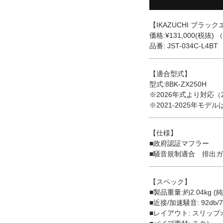
【IKAZUCHI ブラッ
価格:¥131,000(税抜) 
品番: JST-034C-L4BT
【適合型式】
型式:8BK-ZX250H
※2026年式より対応（2
※2021-2025年モ
【仕様】
■政府認証マフラー
■騒音規制適合 排出
【スペック】
■製品重量:約2.04kg (純
■近接/加速騒音: 92db/7
■レイアウト: スリップ