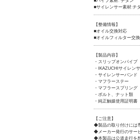
■パイプ素材: チタン
■サイレンサー素材:チ
【整備情報】
■オイル交換対応
■オイルフィルター交
【製品内容】
・スリップオンパイプ
・IKAZUCHIサイレン
・サイレンサーバンド
・マフラーステー
・マフラースプリング
・ボルト、ナット類
・純正触媒使用証明書
【ご注意】
◆製品の取り付けには
◆メーカー発行のサー
◆本製品は公道走行を