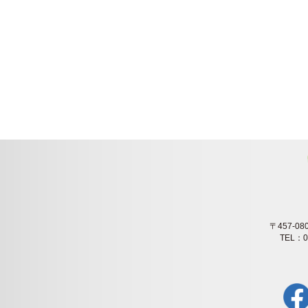
〒457-
TEL：0