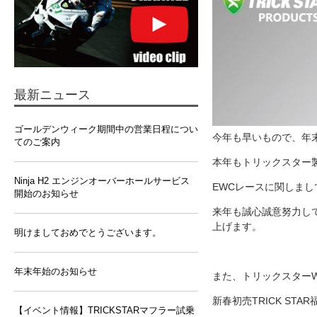
最新ニュース
ゴールデンウィーク期間中の営業日程につい
今年も早いもので、年
てのご案内
本年もトリックスター製品
Ninja H2 エンジンオーバーホールサービス
EWCレースに関しま
開始のお知らせ
来年も誠心誠意努力し
上げます。
明けましておめでとうございます。
年末年始のお知らせ
また、トリックスターW
新春初売TRICK ST
【イベント情報】TRICKSTARマフラー試乗