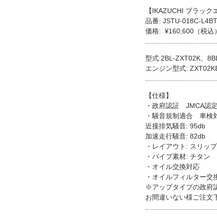
【IKAZUCHI ブラッ
品番: JSTU-018C-L4B
価格: ¥160,600（税込
型式:2BL-ZXT02K、8B
エンジン型式: ZXT02K
【仕様】
・政府認証 JMCA認
・騒音規制適合 車検
近接排気騒音: 95db
加速走行騒音: 82db
・レイアウト: スリッ
・パイプ素材: チタン
・オイル交換対応
・オイルフィルター交
※アップタイプの政府
お間違いない様ご注文