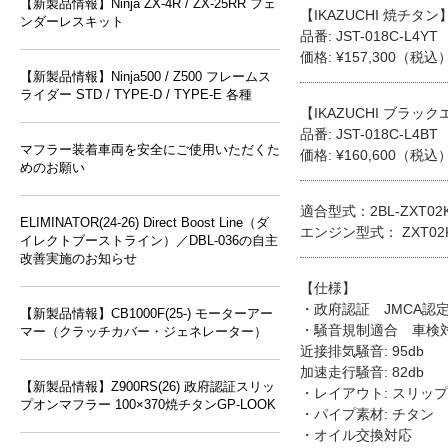
【新製品情報】Ninja ZX-4R / ZX-25RR フェ
【IKAZUCHI 焼チタン
ンダーレスキット
品番: JST-018C-L4YT
価格: ¥157,300（税込
【新製品情報】Ninja500 / Z500 フレームス
ライダー STD / TYPE-D / TYPE-E 各種
【IKAZUCHI ブラッ
品番: JST-018C-L4BT
マフラー装着車両を安全にご使用いただくた
価格: ¥160,600（税込
めのお願い
適合型式：2BL-ZXT02K
ELIMINATOR(24-26) Direct Boost Line（ダ
エンジン型式： ZXT02
イレクトブーストライン）／DBL-036の自主
改善実施のお知らせ
【仕様】
・政府認証 JMCA認
【新製品情報】CB1000F(25-) モーターアー
・騒音規制適合 車検
マー（クラッチカバー・ジェネレーター）
近接排気騒音: 95db
加速走行騒音: 82db
【新製品情報】Z900RS(26) 政府認証スリッ
・レイアウト: スリッ
プオンマフラー 100×370焼チタンGP-LOOK
・パイプ素材: チタン
・オイル交換対応