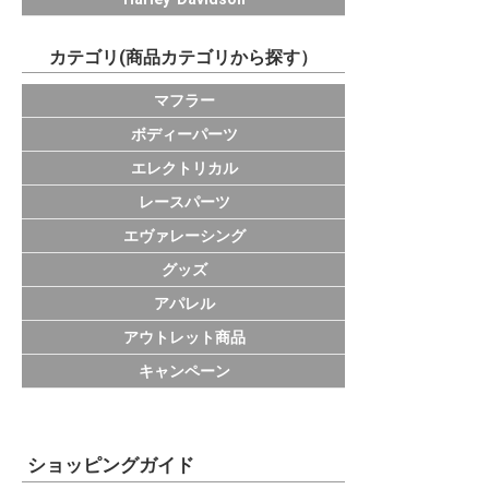
カテゴリ(商品カテゴリから探す）
KAWASAKI
HONDA
YAMAHA
SUZUKI
DUCATI
IKAZUCHI
サイレンサー
スリップオンパ
エキゾーストパ
その他マフラー
マフラー
フレームスライ
ラジエターコア
バックステップ
ビレットパーツ
アクスルスライ
エンジンカバー
フェンダーレス
チタンラジエタ
スプリング
ISAスプロケッ
外装
汎用パーツ
ボディーパーツ
ーマー
ラピッドバイク(
TRICKSTAR EC
PPS
エレクトリカル
PROGRAM
レースパーツ
エヴァレーシング
フロアマット
ステッカー
グッズ
バッグ
グローブ
カジュアルウェ
キャップ
応援グッズ
小物
アパレル
アウトレット商品
ライトカスタム
キャンペーン
ショッピングガイド