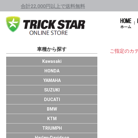
合計22,000円以上で送料無料
車種から探す
ご指定のカ
1001cc～
751cc～1000cc
401cc～750cc
250cc～400cc
Kawasaki
1001cc～
751cc～1000cc
401cc～750cc
250cc～400cc
～249cc
HONDA
751cc～1000cc
401cc～750cc
250cc～400cc
～249cc
YAMAHA
HAYABUSA/GS
GSX-R1000/R
GSX-S1000/F
KATANA(19～)
GSX-R750
GSX-R600
GSX-R125
SUZUKI
Panigale V4
Panigale
Monster
X Diavel
SCRAMBLER11
SCRAMBLER
SuperSport
Multistrada
HyperMotard
DUCATI
S1000RR
BMW
DUKE390
DUKE200
DUKE125
KTM
TRIUMPH
Harley-Davidson