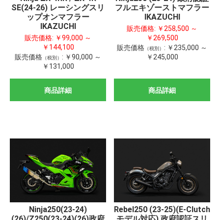
SE(24-26) レーシングスリ
フルエキゾーストマフラー
ップオンマフラー
IKAZUCHI
IKAZUCHI
販売価格:
￥258,500 ～
販売価格:
￥99,000 ～
￥269,500
￥144,100
販売価格
:
￥235,000 ～
（税別）
販売価格
:
￥90,000 ～
￥245,000
（税別）
￥131,000
商品詳細
商品詳細
Ninja250(23-24)
Rebel250 (23-25)(E-Clutch
(26)/Z250(23-24)(26)政府
モデル対応) 政府認証スリ