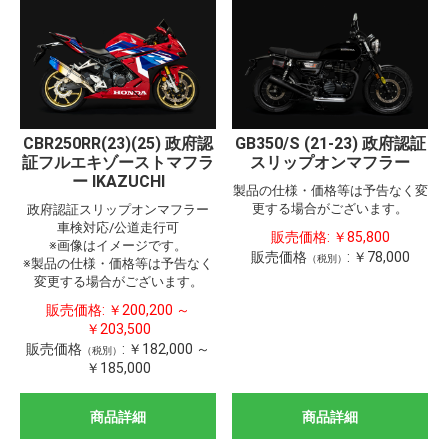
CBR250RR(23)(25) 政府認
GB350/S (21-23) 政府認証
証フルエキゾーストマフラ
スリップオンマフラー
ー IKAZUCHI
製品の仕様・価格等は予告なく変
更する場合がございます。
政府認証スリップオンマフラー
車検対応/公道走行可
販売価格:
￥85,800
※画像はイメージです。
販売価格
:
￥78,000
（税別）
※製品の仕様・価格等は予告なく
変更する場合がございます。
販売価格:
￥200,200 ～
￥203,500
販売価格
:
￥182,000 ～
（税別）
￥185,000
商品詳細
商品詳細